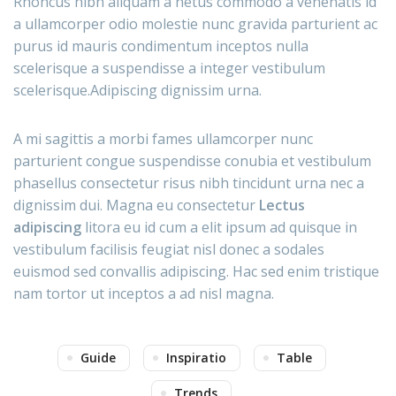
Rhoncus nibh aliquam a netus commodo a venenatis id
a ullamcorper odio molestie nunc gravida parturient ac
purus id mauris condimentum inceptos nulla
scelerisque a suspendisse a integer vestibulum
scelerisque.Adipiscing dignissim urna.
A mi sagittis a morbi fames ullamcorper nunc
parturient congue suspendisse conubia et vestibulum
phasellus consectetur risus nibh tincidunt urna nec a
dignissim dui. Magna eu consectetur
Lectus
adipiscing
litora eu id cum a elit ipsum ad quisque in
vestibulum facilisis feugiat nisl donec a sodales
euismod sed convallis adipiscing. Hac sed enim tristique
nam tortor ut inceptos a ad nisl magna.
Guide
Inspiratio
Table
Trends