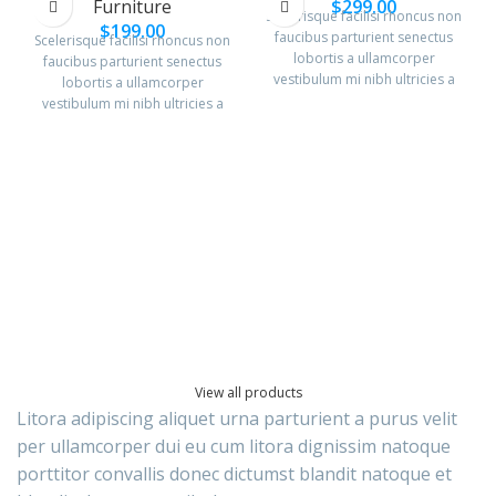
Furniture
$
299.00
Scelerisque facilisi rhoncus non
$
199.00
faucibus parturient senectus
Scelerisque facilisi rhoncus non
lobortis a ullamcorper
faucibus parturient senectus
vestibulum mi nibh ultricies a
lobortis a ullamcorper
parturient gravida a vestibulum
vestibulum mi nibh ultricies a
leo sem in. Est cum torquent mi
parturient gravida a vestibulum
in scelerisque leo aptent per at
leo sem in. Est cum torquent mi
vitae ante eleifend mollis
in scelerisque leo aptent per at
adipiscing.
vitae ante eleifend mollis
adipiscing.
View all products
Litora adipiscing aliquet urna parturient a purus velit
per ullamcorper dui eu cum litora dignissim natoque
porttitor convallis donec dictumst blandit natoque et