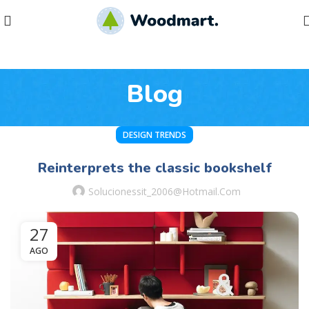
Blog
DESIGN TRENDS
Reinterprets the classic bookshelf
Solucionessit_2006@hotmail.com
27
AGO