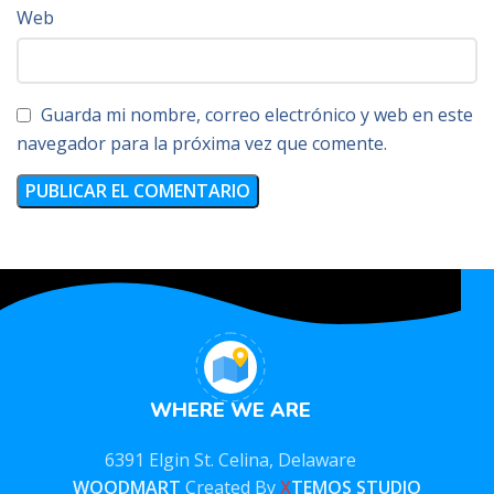
Web
Guarda mi nombre, correo electrónico y web en este
navegador para la próxima vez que comente.
WHERE WE ARE
6391 Elgin St. Celina, Delaware
WOODMART
Created By
X
TEMOS STUDIO